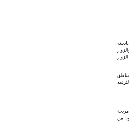
ذبيته
لزوار
لزوار
مناطق
ترفيه
مربحة
ون من