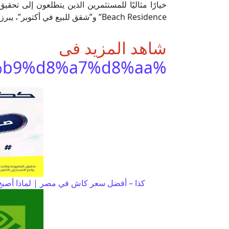
Beach Residence” و”شقق للبيع في أكتوبر”، يبرز “موسى كوست رأس سدر” كوجهة سياحية فاخرة على البحر الأحمر.
شاهد المزيد فى
%d9%85%d9%86%d9%88%d8%b9%d8%a7%d8%aa
كذا – أفضل سعر كاش في مصر | لماذا أصبح 