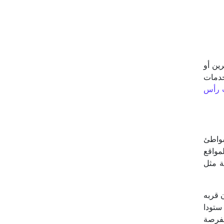
ين أو
خدمات
 رأس
شواطئ
مواقع
ة مثل
 قربه
ستودا
لفرصة