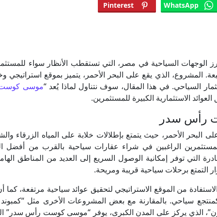
Pinterest
WhatsApp
الوجهات السياحية في مصر، التي تستقطب الأنظار سواء للمستثمر
يعة. المشروع، الذي يقع على البحر الأحمر، يتميز بموقع استراتيجي و
مار السياحي. في هذا المقال، سوف نتناول لماذا يُعد “
موسى كوست
عوائد الاستثمارية الكبيرة للمستثمرين.
ت رأس سدر
البحر الأحمر، حيث يتمتع بإطلالات خلابة على المياه الزرقاء وال
 للمستثمرين الراغبين في شراء عقارات سياحية بالقرب من أفضل ال
رة التي توفر إمكانية الوصول السريع إلى العديد من المناطق الهام
ار التمتع برحلات سياحية قريبة ومريحة.
فادة من الموقع الاستراتيجي لتحقيق عوائد سياحية مرتفعة، كما أن
كمنتجع سياحي. بالمقارنة مع بعض المشروعات الأخرى مثل “كمبوند 
ون”، الذي يركز على المدن الكبرى، يوفر “موسى كوست رأس سدر” ا