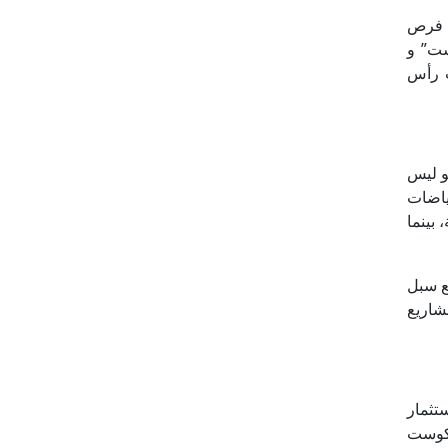
ن فرص
ست” و
ت رأس
و ليس
ياضات
بينما
ع سبل
شاريع
تثمار
 كوست