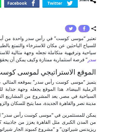
Facebook
Twitter
تعتبر “موسى كوست” في رأس سدر واحدة من أبرز 
للسياح الباحثين عن مكان للاسترخاء والتمتع بالطب
سياحية وترفيهية متكاملة تجعله وجهة مثالية للاستث
سدر
” فرصة استثمارية ممتازة وكيف يمكن أن يحقق ال
الموقع الاستراتيجي لموسى كوس
يتميز “موسى كوست رأس سدر” بموقعه المثالي على 
الرملية البيضاء. هذا الموقع يجعله وجهة جذابة
السياحية في مصر. يعد المشروع من المشاريع الناد
مدينة نصر والقاهرة الجديدة، مما يتيح للسكان والزو
يمكن للمستثمرين في “موسى كوست رأس سدر” الاست
من المدن الكبرى مثل القاهرة يعزز من جاذبيته 
ريزيدنس شيراتون” و “مشروع كمبوند الجار شيرات