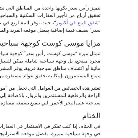
تتميز رأس سدر بكونها واحدة من المناطق التي تشه
تحقيق أرباح من تأجير العقارات السكنية والسي
“
شقق للبيع في أكتوبر
“، حيث توفر المشاريع في 
سدر” يضيف قيمة إضافية بفضل موقعه الفريد والمراف
مزايا موسى كوست كوجهة سياحية
تتمثل ميزة “موسى كوست رأس سدر” كوجهة سياحية 
مجرد منتجع، بل وجهة سياحية شاملة يمكن للسياح 
مائية أو اكتشاف مناطق سياحية قريبة. يوفر المشروع
يتمتع المستثمرون بإمكانية تحقيق عوائد مستقرة من
تعتبر هذه الخصائص من العوامل التي تجعل من “م
الراحة والرفاهية للمستثمرين والزوار. بالإضافة إل
سياحية على البحر الأحمر التي تتمتع بسمعة ممتازة
الختام
في الختام، إذا كنت تفكر في الاستثمار في العق
في وجهة سياحية مميزة. بفضل موقعه الاستراتيجي