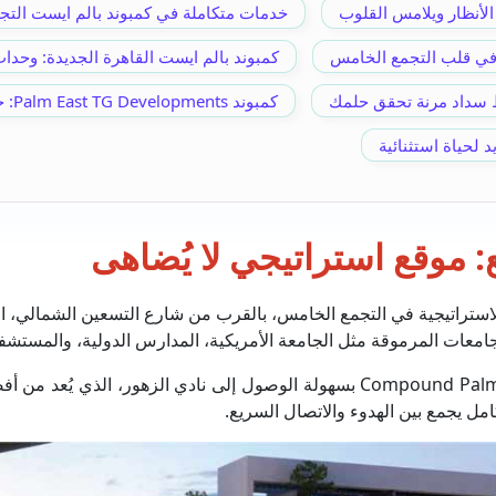
أنظار ويلامس القلوب
خدمات متكاملة في كمبوند بالم ايست الت
 في قلب التجمع الخامس
كمبوند بالم ايست القاهرة الجديدة: وحدا
 سداد مرنة تحقق حلمك
كمبوند Palm East TG Developments: حياة تنبض بالفخامة والانسجام مع الطبيعة
 لحياة استثنائية
 موقع استراتيجي لا يُضاهى
استراتيجية في التجمع الخامس، بالقرب من شارع التسعين الشمالي، ال
امعات المرموقة مثل الجامعة الأمريكية، المدارس الدولية، والمستشفيا
بالإضافة إلى ذلك، يتمتع سكان Compound Palm East New Cairo بسهولة الوصول إلى 
امل يجمع بين الهدوء والاتصال السريع.