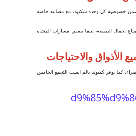
المباني بطريقة تضمن خصوصية كل وحدة سكنية، مع مصاعد خاصة
اطق المفتوحة سكان Palm East TG Developments أجواء هادئة للاستمتاع بجمال الطبيعة، بينما تضفي مسارات المشاة
 الأذواق والاحتياجات
لمساحات الخضراء، كما يوفر كمبوند بالم ايست التجمع الخامس