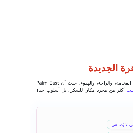
رة الجديدة
في عالم مليء بالاختيارات السكنية، يبرز كمبوند بالم ايست القاهرة الجديدة كوجهة استثنائية تمنحك مزيجًا فريدًا من الفخامة، والراحة، والهدوء، حيث أن Palm East
يست
أكثر من مجرد مكان للسكن، بل أسلوب حياة
 لا يُضاهى