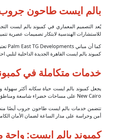
بالم ايست طاحون جروب: 
للاستشارات الهندسية لابتكار تصميمات عصرية تتميز 
كما أ
كمبوند بالم ايست القاهرة الجديدة الداخلية لتلبي اح
خدمات متكاملة في كمبون
New Cairo على مساحات خضراء شاسعة ومناطق ترفيهية مثالية للاسترخاء، بالإضافة إلى حمامات سباحة متعددة الأحجام تناسب الأطفال والكبار.
تتضمن خدمات بالم ايست طاحون جروب أيضًا منط
أمن وحراسة على مدار الساعة لضمان الأمان الكام
كمبوند بالم ايست: واحة