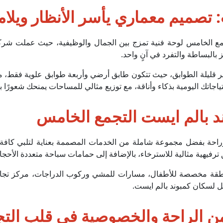
تصميم معماري يأسر الأنظار ويلا
بالبساطة والتفرد في آنٍ واحد.
ن مباني Palm East TG Developments تعتبر قليلة الطوابق، حيث تتكون طابق أرضي وأربعة ط
تياجاتك اليومية بذكاء وأناقة، مع توزيع مثالي للمساحات يمنحك شعورًا با
د بالم ايست التجمع الخامس
قة مخصصة للأطفال، مسارات للمشي وركوب الدراجات، مركز تجاري 
ل لسكان كمبوند بالم ايست.
 من الراحة والخصوصية في قلب الت