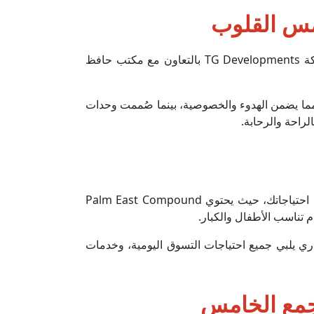
مس القلوب
يُعد التصميم المعماري في كمبوند بالم ايست التجمع الخامس لوحة فنية تمزج بين الجمال والوظيفية، حيث عملت شركة TG Developments بالتعاون مع مكتب حافظ
وابق علوية فقط، مما يضمن الهدوء والخصوصية، بينما صُممت وحدات
لراحة والرحابة.
يجعل كمبوند بالم ايست حياة سكانه أكثر سهولة وراحة بفضل مجموعة شاملة من الخدمات المصممة بعناية لتلبي كافة احتياجاتك، حيث يحتوي Palm East Compound
يلبي جميع احتياجات التسوق اليومية، وخدمات
جمع الخامس