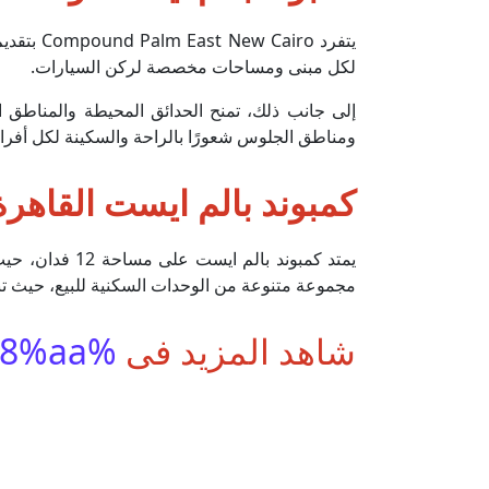
يتفرد o
لكل مبنى ومساحات مخصصة لركن السيارات.
ومناطق الجلوس شعورًا بالراحة والسكينة لكل أفراد 
كمبوند بالم ايست القاهرة
يمتد كمبوند 
مجموعة متنوعة من الوحدات السكنية للبيع، حيث تبدأ مساحة الشقق من 70 متر مربع 
شاهد المزيد فى
%d9%85%d9%86%d9%88%d8%b9%d8%a7%d8%aa