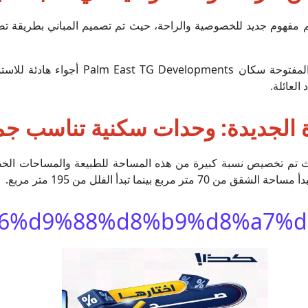
Compound Palm East New Cair بتقديم مفهوم جديد للخصوصية والراحة، حيث تم تصميم 
إلى جانب ذلك، تمنح الحدائق المحيطة والمن
العائلة.
 الجديدة: وحدات سكنية تناسب جميع
بالم ايست على مساحة 12 فدان، حيث تم تخصيص نسبة كبيرة من هذه المساحة للطبيعة وا
بينما تبدأ الفلل من 195 متر مربع.