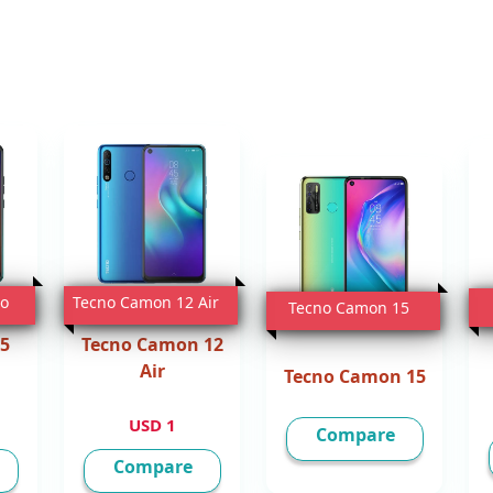
ro
Tecno Camon 12 Air
Tecno Camon 15
 5
Tecno Camon 12
Air
Tecno Camon 15
1 USD
Compare
Compare