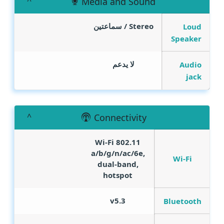
Media and Sound
Stereo / سماعتين
Loud
Speaker
لا يدعم
Audio
jack
Connectivity
Wi-Fi 802.11
a/b/g/n/ac/6e,
Wi-Fi
dual-band,
hotspot
v5.3
Bluetooth