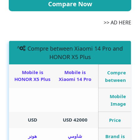
Compare Now
AD HERE <<
Compre between Xiaomi 14 Pro and
HONOR X5 Plus
Mobile is
Mobile is
Compre
HONOR X5 Plus
Xiaomi 14 Pro
between
Mobile
Image
USD
42000 USD
Price
شاومي
هونر
Brand is