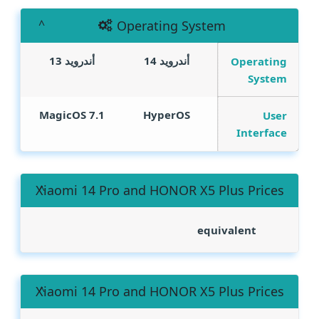
Operating System
أندرويد 14
أندرويد 13
Operating
System
MagicOS 7.1
HyperOS
User
Interface
Xiaomi 14 Pro and HONOR X5 Plus Prices
equivalent
Xiaomi 14 Pro and HONOR X5 Plus Prices