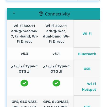
Connectivity
Wi-Fi 802.11
Wi-Fi 802.11
a/b/g/n/ac/6e/
a/b/g/n/ac,
Wi-Fi
7, tri-band, Wi-
dual-band, Wi-
Fi Direct
Fi Direct
v5.3
v5.1
Bluetooth
Type-C كما يدعم
Type-C كما يدعم
USB
الـ OTG
الـ OTG
Wi-Fi
Hotspot
GPS, GLONASS,
GPS, GLONASS,
GPS
BDS, GALILEO
GALILEO, BDS,