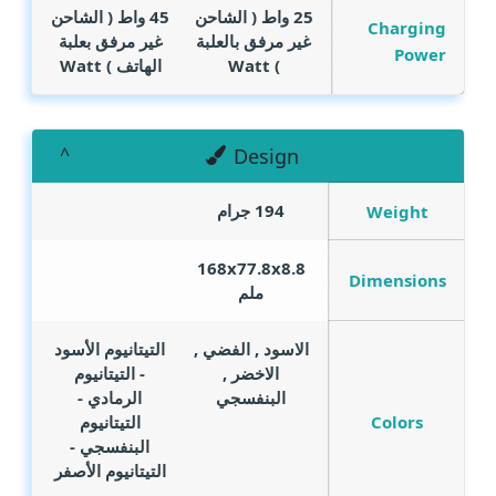
25 واط ( الشاحن
45 واط ( الشاحن
Charging
غير مرفق بالعلبة
غير مرفق بعلبة
Power
)
Watt
الهاتف )
Watt
Design
194 جرام
Weight
168x77.8x8.8
Dimensions
ملم
الاسود , الفضي ,
التيتانيوم الأسود
الاخضر ,
- التيتانيوم
البنفسجي
الرمادي -
Colors
التيتانيوم
البنفسجي -
التيتانيوم الأصفر
.