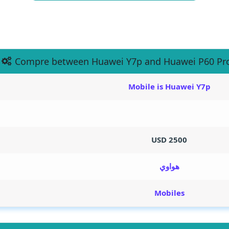
Compre between Huawei Y7p and Huawei P60 Pr
Mobile is Huawei Y7p
2500 USD
هواوي
Mobiles