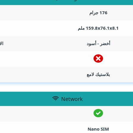
176 جرام
159.8x76.1x8.1 ملم
أخضر - أسود
ال
بلاستيك لامع
Network
Nano SIM