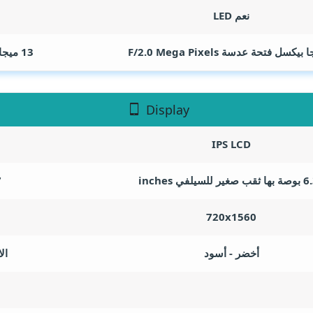
نعم LED
Mega Pixels
13 ميجا بكسل فتحة عدسة F/2.4
Display
IPS LCD
 صغير للسيلفي
inches
67
720x1560
أخضر - أسود
ال