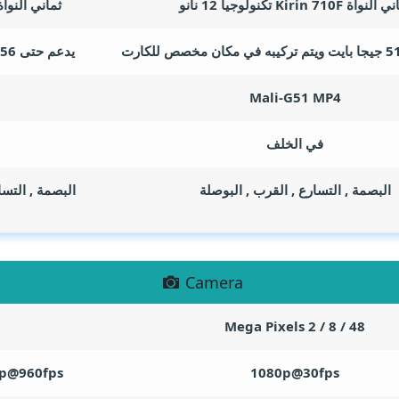
نواة Kirin 710F تكنولوجيا 12 نانو
ثماني النواة Snapdragon 8+ Gen 1 بتكنولوجيا 4
يدعم حتى 256 جيجا بايت ويتم تركيبه بدلا من الشريحة الثانية
Mali-G51 MP4
في الخلف
البصمة , التسارع , القرب , البوصلة
البصمة , التس
Camera
Mega Pixels
48 / 8 / 2
0p@960fps
1080p@30fps