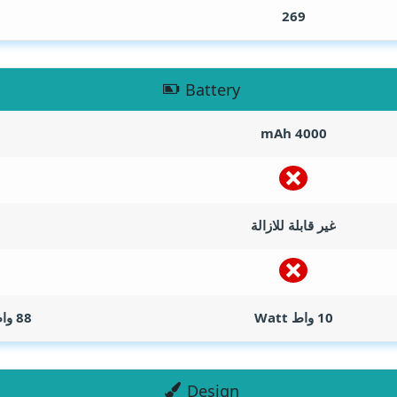
269
Battery
mAh
4000
غير قابلة للازالة
10 واط
Watt
88 واط ( الشاحن مرفق بعلبة الهاتف )
Design