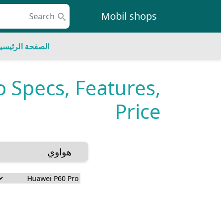
Skip to conten
Mobil shops
Main Navigatio
الصفحة الرئيسي
 Specs, Features,
Price