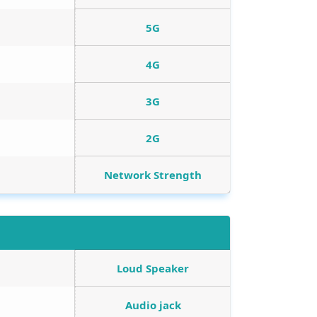
5G
4G
3G
2G
Network Strength
Loud Speaker
Audio jack