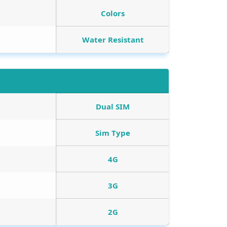
Colors
Water Resistant
Dual SIM
Sim Type
4G
3G
2G