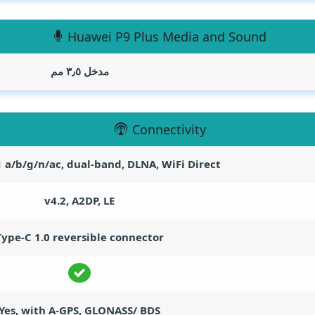
Huawei P9 Plus Media and Sound
مدخل ٣٫٥ مم
Connectivity
1 a/b/g/n/ac, dual-band, DLNA, WiFi Direct
v4.2, A2DP, LE
Type-C 1.0 reversible connector
Yes, with A-GPS, GLONASS/ BDS