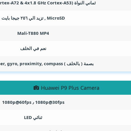
ثماني النواة (4x2.5 GHz Cortex-A72 & 4x1.8 GHz Cortex-A53)
MicroSD , تزيد الي ٢٥٦ جيجا بايت
Mali-T880 MP4
نعم في الخلف
بصمة ( بالخلف ) accelerometer, gyro, proximity, compass
Huawei P9 Plus Camera
1080p@30fps ٫ 1080p@60fps
ثنائي LED