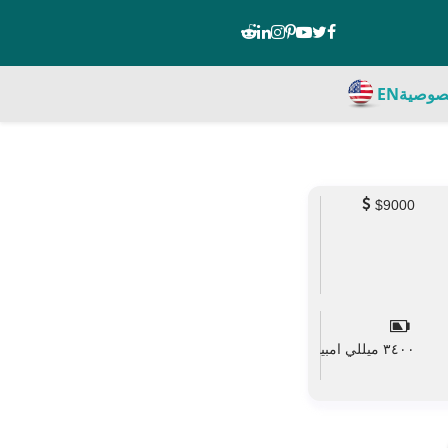
صوصية
EN
$9000
٣٤٠٠ ميللي امبير
mAh