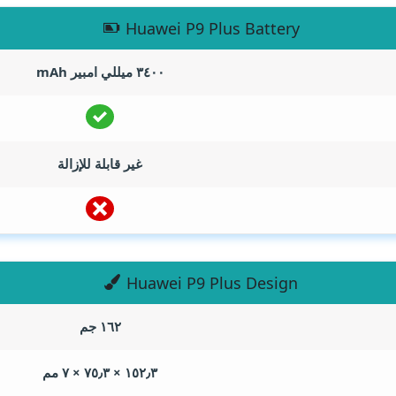
Huawei P9 Plus Battery
٣٤٠٠ ميللي امبير
mAh
غير قابلة للإزالة
Huawei P9 Plus Design
١٦٢ جم
١٥٢٫٣ × ٧٥٫٣ × ٧ مم