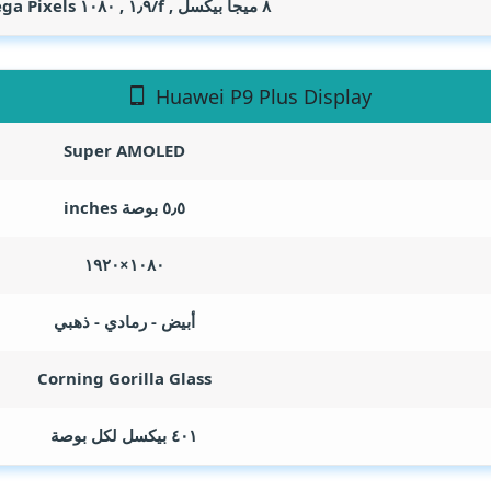
٨ ميجا بيكسل , f/١٫٩ , ١٠٨٠
ga Pixels
Huawei P9 Plus Display
Super AMOLED
٥٫٥ بوصة
inches
١٠٨٠×١٩٢٠
أبيض - رمادي - ذهبي
Corning Gorilla Glass
٤٠١ بيكسل لكل بوصة