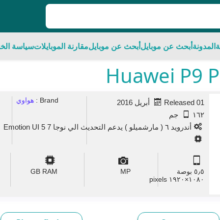
ة
المدونة
أبحث عن موبايل
أبحث عن موبايل
مقارنة الموبايلات
سياسة الخ
Brand :
هواوي
Released 01 أبريل 2016
١٦٢ جم
أندرويد ٦ ( مارشميلو ) يدعم التحديث الي نوجا 7 Emotion UI 5
٥٫٥ بوصة
MP
GB RAM
١٠٨٠×١٩٢٠ pixels