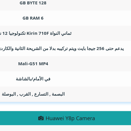
GB BYTE
128
GB RAM
6
ثماني النواة Kirin 710F تكنولوجيا 12 نانو
يدعم حتى 256 جيجا بايت ويتم تركيبه بدلا من الشريحة الثانية والكارت من نوع جديد Nano Memory
Mali-G51 MP4
في الأمام/بالشاشة
البصمة , التسارع , القرب , البوصلة
Huawei Y8p Camera