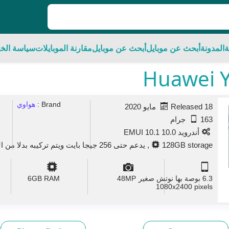
ة
المدونة
أبحث عن موبايل
أبحث عن موبايل
مقارنة الموبايلات
سياسة الخ
Brand :
هواوي
Released 18 مايو 2020
163 جرام
أندرويد 10.0 EMUI 10.1
128GB storage, يدعم حتى 256 جيجا بايت ويتم تركيبه بدلا من الشريحة الثانية والكارت من نوع جديد Nano Memory
6.3 بوصة بها نوتش صغير
MP
48
GB RAM
6
1080x2400 pixels