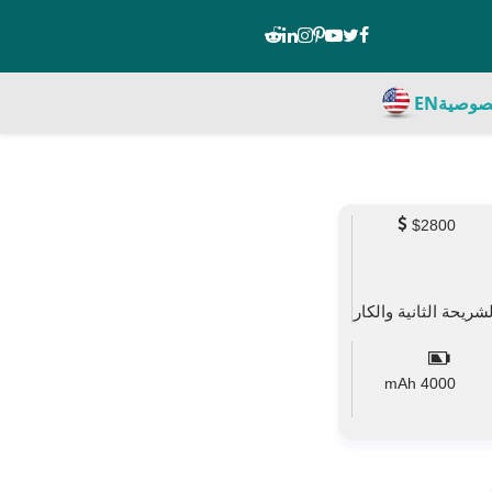
صوصية
EN
$2800
mAh
4000