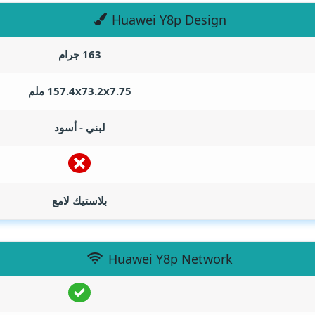
Huawei Y8p Design
163 جرام
157.4x73.2x7.75 ملم
لبني - أسود
بلاستيك لامع
Huawei Y8p Network