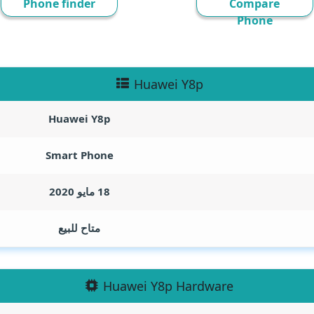
Phone finder
Compare
Phone
Huawei Y8p
Huawei Y8p
Smart Phone
18 مايو 2020
متاح للبيع
Huawei Y8p Hardware