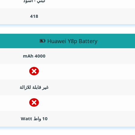
لبني - أسود
418
Huawei Y8p Battery
mAh
4000
غير قابلة للازالة
10 واط
Watt