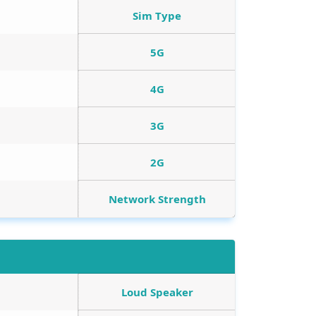
Sim Type
5G
4G
3G
2G
Network Strength
Loud Speaker