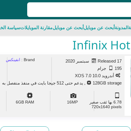
ة
المدونة
أبحث عن موبايل
أبحث عن موبايل
مقارنة الموبايلات
سياسة الخ
Brand :
انفينكس
Released 17 سبتمبر 2020
195 جرام
أندرويد 10.0 XOS 7.0
128GB storage, يدعم حتى 512 جيجا بايت في منفذ منفصل به
6.78 بها ثقب صغير
MP
16
GB RAM
6
720x1640 pixels