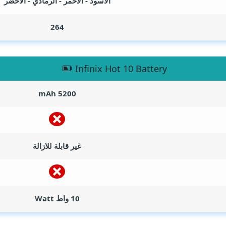
الاسود - الأحمر - الرمادي - الأخضر
264
Infinix Hot 10 Battery
mAh
5200
غير قابلة للازالة
10 واط
Watt