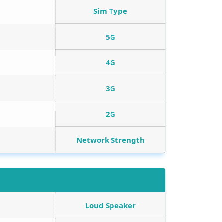
Sim Type
5G
4G
3G
2G
Network Strength
Loud Speaker