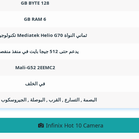
GB BYTE
128
GB RAM
6
ثماني النواة Mediatek Helio G70 تكنولوجيا 12 نانو
يدعم حتى 512 جيجا بايت في منفذ منفصل به
Mali-G52 2EEMC2
في الخلف
البصمة , التسارع , القرب , البوصلة , الجيروسكوب 
Infinix Hot 10 Camera