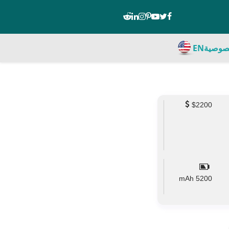
صوصية
EN
$2200
mAh
5200