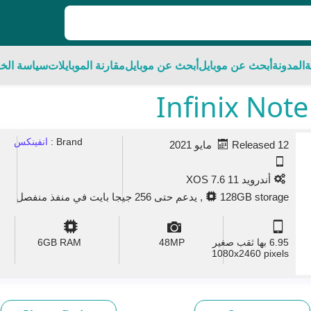
ة
المدونة
أبحث عن موبايل
أبحث عن موبايل
مقارنة الموبايلات
سياسة الخ
Brand :
انفينكس
Released 12 مايو 2021
أندرويد 11 XOS 7.6
128GB storage, يدعم حتى 256 جيجا بايت في منفذ منفصل
6.95 بها ثقب صغير
MP
48
GB RAM
6
1080x2460 pixels