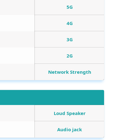
5G
4G
3G
2G
Network Strength
Loud Speaker
Audio jack