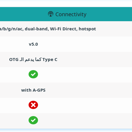
Connectivity
a/b/g/n/ac, dual-band, Wi-Fi Direct, hotspot
v5.0
Type C كما يدعم الـ OTG
with A-GPS