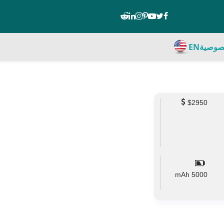
صوصية
EN
$2950
mAh
5000