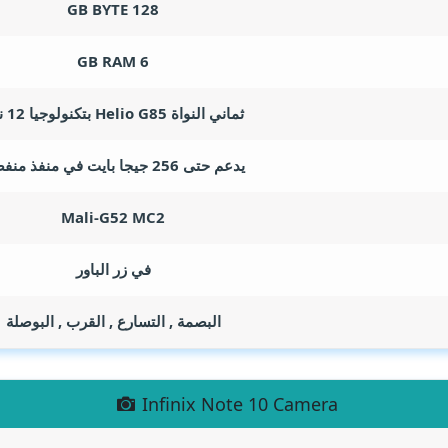
GB BYTE
128
GB RAM
6
ثماني النواة Helio G85 بتكنولوجيا 12 نانو
يدعم حتى 256 جيجا بايت في منفذ منفصل
Mali-G52 MC2
في زر الباور
البصمة , التسارع , القرب , البوصلة
Infinix Note 10 Camera