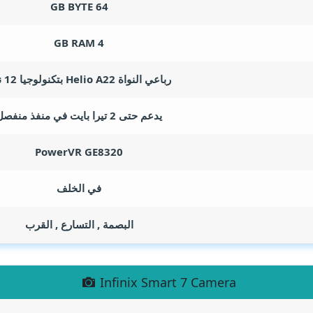
GB BYTE
64
GB RAM
4
رباعي النواة Helio A22 بتكنولوجيا 12 نانو
يدعم حتى 2 تيرا بايت في منفذ منفصل
PowerVR GE8320
في الخلف
البصمة , التسارع , القرب
Infinix Smart 7 Camera