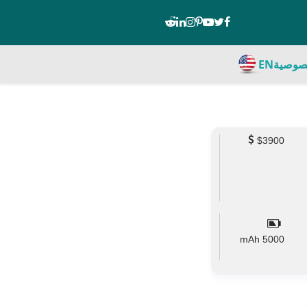
صوصية
EN
$3900
mAh
5000