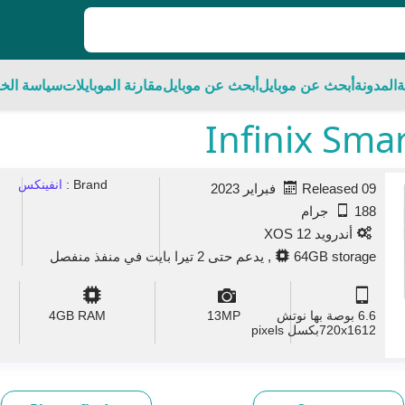
ة
المدونة
أبحث عن موبايل
أبحث عن موبايل
مقارنة الموبايلات
سياسة الخ
Brand :
انفينكس
Released 09 فبراير 2023
188 جرام
أندرويد 12 XOS
64GB storage, يدعم حتى 2 تيرا بايت في منفذ منفصل
6.6 بوصة بها نوتش
MP
13
GB RAM
4
720x1612بكسل pixels