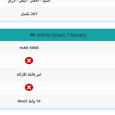
اسود - اخضر - ابيض - ازرق
267 بكسل
Infinix Smart 7 Battery
mAh
5000
غير قابلة للازالة
10 واط
Watt