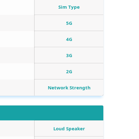
Sim Type
5G
4G
3G
2G
Network Strength
Loud Speaker