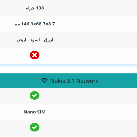
138 جرام
146.3x68.7x8.7 مم
ازرق - اسود - ابيض
Nokia 3.1 Network
Nano SIM