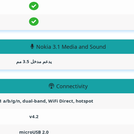
Nokia 3.1 Media and Sound
يدعم مدخل 3.5 مم
Connectivity
1 a/b/g/n, dual-band, WiFi Direct, hotspot
v4.2
microUSB 2.0