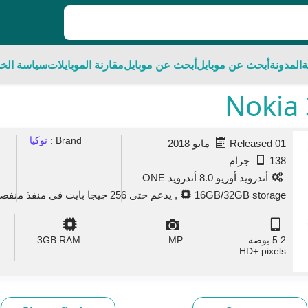
ة
المدونة
أبحث عن موبايل
أبحث عن موبايل
مقارنة الموبايلات
سياسة الخ
Brand :
نوكيا
Released 01 مايو 2018
138 جرام
أندرويد أوريو 8.0 أندرويد ONE
16GB/32GB storage, يدعم حتى 256 جيجا بايت في منفذ منفصل به
5.2 بوصة
MP
GB RAM
3
HD+ pixels