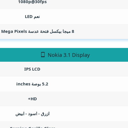
1080p@30fps
نعم LED
8 ميجا بيكسل فتحة عدسة f/2.0
Mega Pixels
Nokia 3.1 Display
IPS LCD
5.2 بوصة
inches
HD+
ازرق - اسود - ابيض