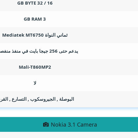
GB BYTE
16 / 32
GB RAM
3
ثماني النواة Mediatek MT6750
يدعم حتى 256 جيجا بايت في منفذ منفصل به
Mali-T860MP2
لا
البوصلة , الجيروسكوب , التسارع , الق
Nokia 3.1 Camera