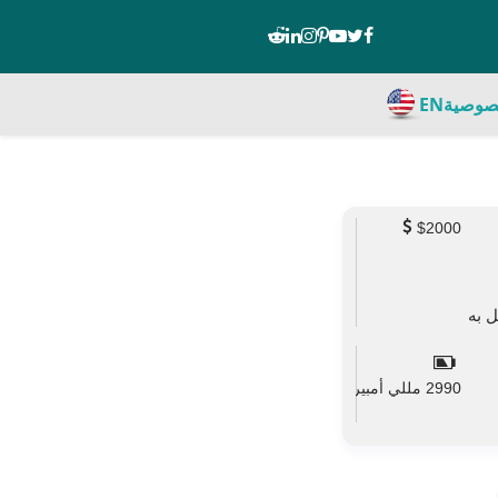
صوصية
EN
$2000
2990 مللي أمبير
mAh