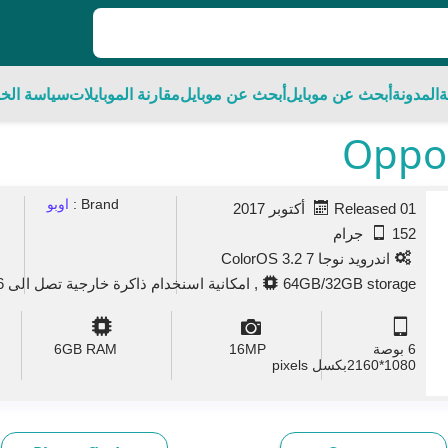
ة
المدونة
أبحث عن موبايل
أبحث عن موبايل
مقارنة الموبايلات
سياسة الخ
Brand :
اوبو
Released 01 أكتوبر 2017
152 جرام
اندرويد نوجا 7 ColorOS 3.2
64GB/32GB storage, امكانية اسنخدام ذاكرة خارجية تصل الى 256 جيجا بايت .
6 بوصة
MP
16
GB RAM
6
1080*2160بكسل pixels