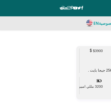
صوصية
EN
$3900
3200 مللي امبير
mAh