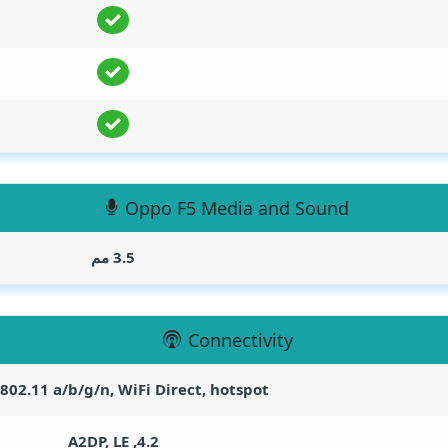
Oppo F5 Media and Sound
3.5 مم
Connectivity
 802.11 a/b/g/n, WiFi Direct, hotspot
4.2, A2DP, LE