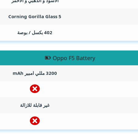
الاسود و الذهبي و الاحمر
Corning Gorilla Glass 5
402 بكسل / بوصة
Oppo F5 Battery
3200 مللي امبير
mAh
غير قابلة للازالة