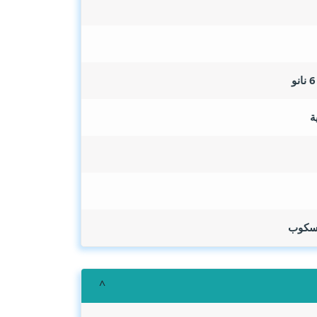
ة
روسكوب