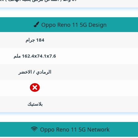
Oppo Reno 11 5G Design
184 جرام
162.4x74.1x7.6 ملم
الرمادي / الاخضر
بلاستيك
Oppo Reno 11 5G Network