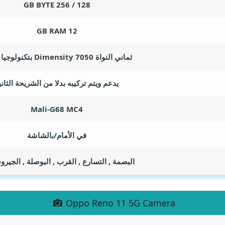
GB BYTE
128 / 256
GB RAM
12
ثماني النواة Dimensity 7050 بتكنولوجيا 6 نانو
يدعم ويتم تركيبه بدلا من الشريحة الثاني
Mali-G68 MC4
في الأمام/بالشاشة
البصمة , التسارع , القرب , البوصلة , الجي
Oppo Reno 11 5G Camera