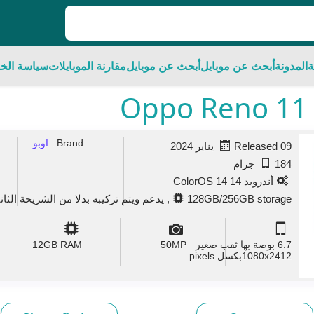
ة
المدونة
أبحث عن موبايل
أبحث عن موبايل
مقارنة الموبايلات
سياسة الخ
Brand :
اوبو
Released 09 يناير 2024
184 جرام
أندرويد 14 ColorOS 14
128GB/256GB storage, يدعم ويتم تركيبه بدلا من الشريحة الثانية
6.7 بوصة بها ثقب صغير
MP
50
GB RAM
12
1080x2412بكسل pixels