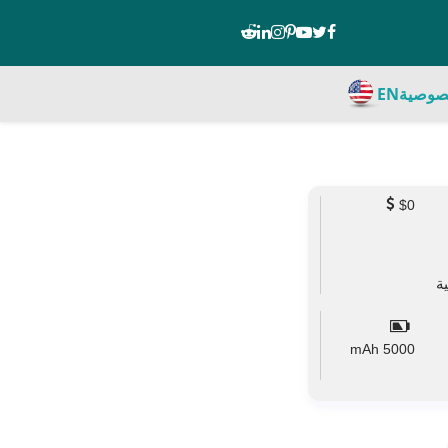
صوصية
EN
$0
mAh
5000