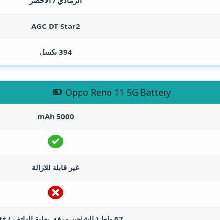
الرمادي / الاخضر
AGC DT-Star2
394 بكسل
Oppo Reno 11 5G Battery
mAh
5000
غير قابلة للازالة
67 واط ( الشاحن مرفق بعلبة الهاتف )
tt