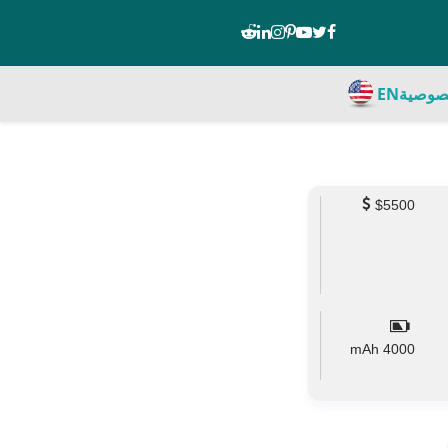
صوصية
EN
$5500
mAh
4000