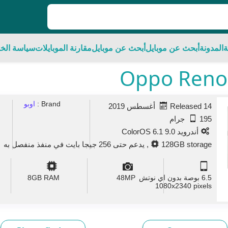
ة
المدونة
أبحث عن موبايل
أبحث عن موبايل
مقارنة الموبايلات
سياسة الخ
Brand :
اوبو
Released 14 أغسطس 2019
195 جرام
أندرويد 9.0 ColorOS 6.1
128GB storage, يدعم حتى 256 جيجا بايت في منفذ منفصل به
6.5 بوصة بدون اي نوتش
MP
48
GB RAM
8
1080x2340 pixels