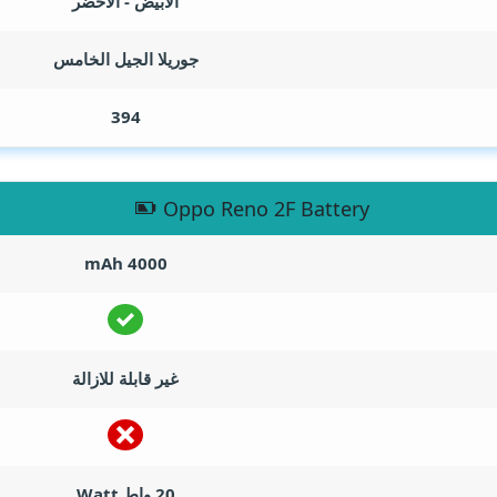
الابيض - الاخضر
جوريلا الجيل الخامس
394
Oppo Reno 2F Battery
mAh
4000
غير قابلة للازالة
20 واط
Watt