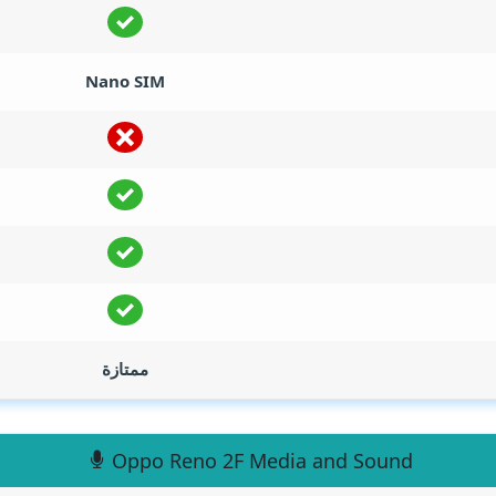
Nano SIM
ممتازة
Oppo Reno 2F Media and Sound