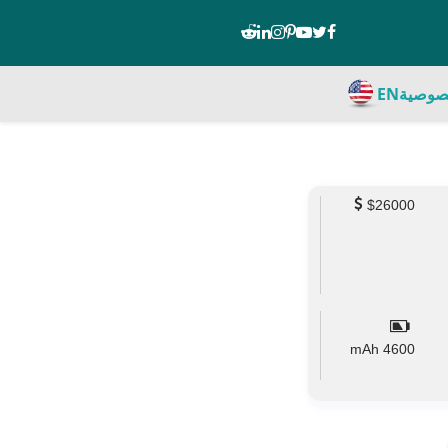
صوصية
EN
$26000
mAh
4600