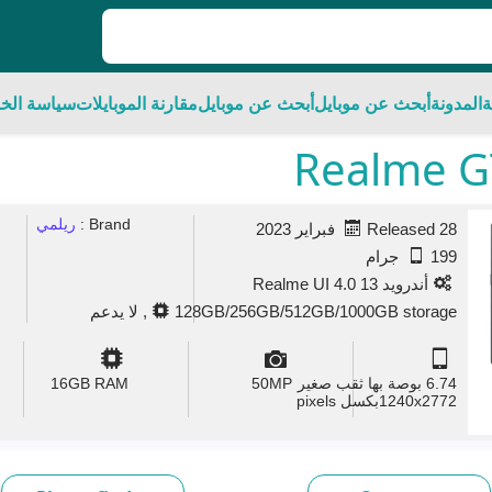
ة
المدونة
أبحث عن موبايل
أبحث عن موبايل
مقارنة الموبايلات
سياسة الخ
Brand :
ريلمي
Released 28 فبراير 2023
199 جرام
أندرويد 13 Realme UI 4.0
128GB/256GB/512GB/1000GB storage, لا يدعم
6.74 بوصة بها ثقب صغير
MP
50
GB RAM
16
1240x2772بكسل pixels