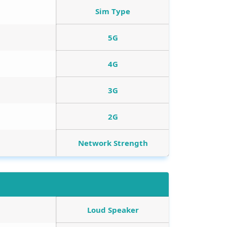
Sim Type
5G
4G
3G
2G
Network Strength
Loud Speaker