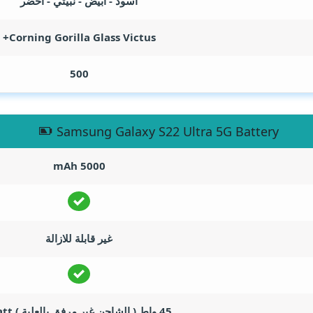
اسود - أبيض - نبيتي - أخضر
Corning Gorilla Glass Victus+
500
Samsung Galaxy S22 Ultra 5G Battery
mAh
5000
غير قابلة للازالة
45 واط ( الشاحن غير مرفق بالعلبة )
tt