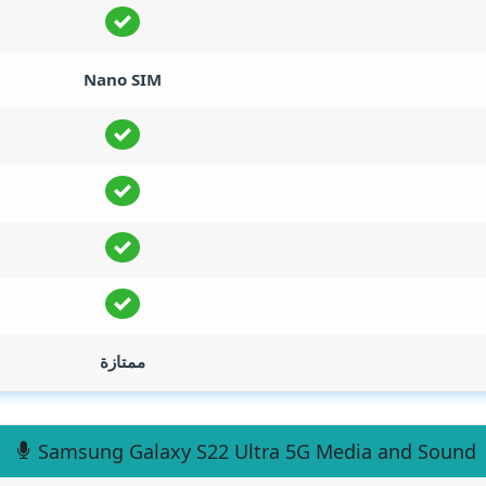
Nano SIM
ممتازة
Samsung Galaxy S22 Ultra 5G Media and Sound