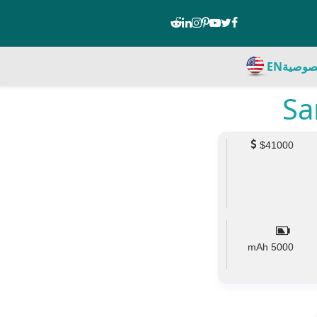
صوصية
EN
$41000
mAh
5000