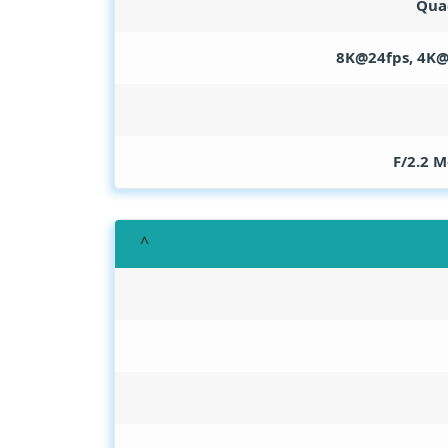
Quad
8K@24fps, 4K@
M