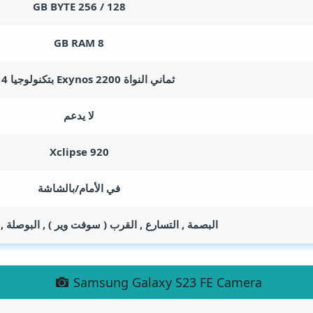
GB BYTE
128 / 256
GB RAM
8
ثماني النواة Exynos 2200 بتكنولوجيا 4 نانو
لا يدعم
Xclipse 920
في الأمام/بالشاشة
البصمة , التسارع , القرب ( سوفت وير ) , البوصلة 
Samsung Galaxy S23 FE Camera