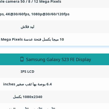
ple camera 50 / 8 / 12
Mega Pixels
ps, 4K@30/60fps, 1080p@30/60/120fps
ليد فلاش
10 ميجا بكسل فتحة عدسة F/2.4
Mega Pixels
Samsung Galaxy S23 FE Display
IPS LCD
6.4 بوصة بها ثقب صغير
inches
1080x2340 بكسل