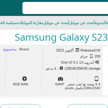
ة
المدونة
أبحث عن موبايل
أبحث عن موبايل
مقارنة الموبايلات
سياسة الخ
Brand :
سامسونج
Released 04 أكتوبر 2023
209 جرام
أندرويد 13 One UI 5.1
128GB/256GB storage, لا يدعم
6.4 بوصة بها ثقب صغير
MP
50
GB RAM
8
1080x2340بكسل pixels