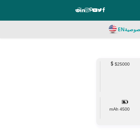
صوصية
EN
$25000
mAh
4500