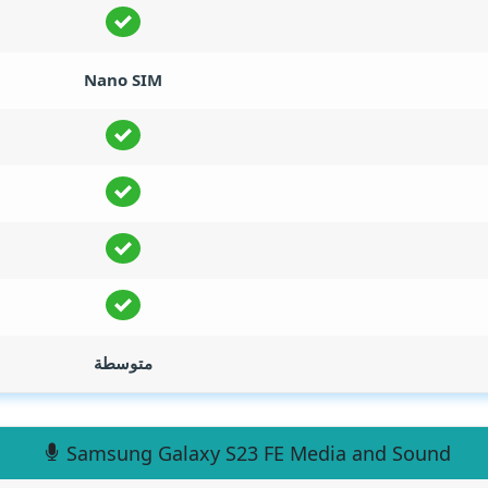
Nano SIM
متوسطة
Samsung Galaxy S23 FE Media and Sound