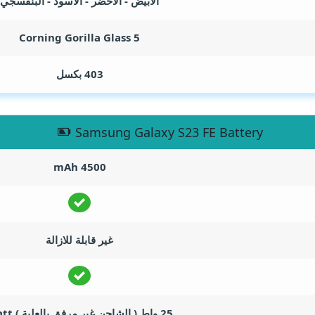
الأبيض - الأخضر - الأسود - البنفسجي
Corning Gorilla Glass 5
403 بكسل
Samsung Galaxy S23 FE Battery
mAh
4500
غير قابلة للازالة
25 واط ( الشاحن غير مرفق بالعلبة )
tt