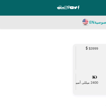
صوصية
EN
$3999
2400 ميللى أمبير
mAh