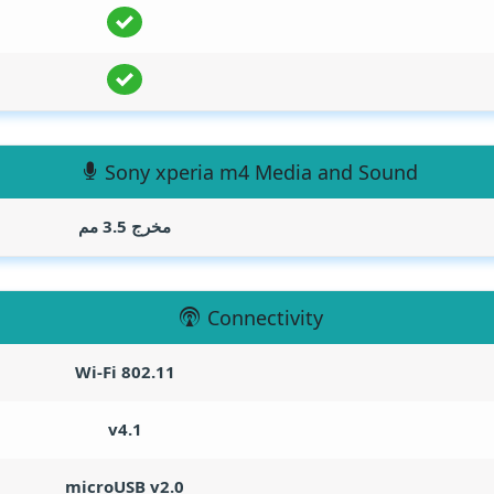
Sony xperia m4 Media and Sound
مخرج 3.5 مم
Connectivity
Wi-Fi 802.11
v4.1
microUSB v2.0