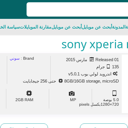
ة
المدونة
أبحث عن موبايل
أبحث عن موبايل
مقارنة الموبايلات
سياسة الخ
Brand :
سوني
Released 01 مارس 2015
135جرام
اندرويد لولي بوب v5.0.1
8GB/16GB storage, microSD حتى 256 جيجابايت
5.0 بوصة
MP
GB RAM
2
720×1280بكسل pixels