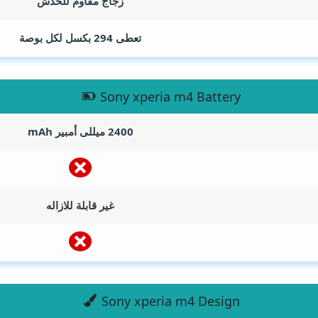
زجاج مقاوم للخدش
تعطى 294 بكسل لكل بوصة
Sony xperia m4 Battery
2400 ميللى أمبير
mAh
غير قابلة للازاله
Sony xperia m4 Design