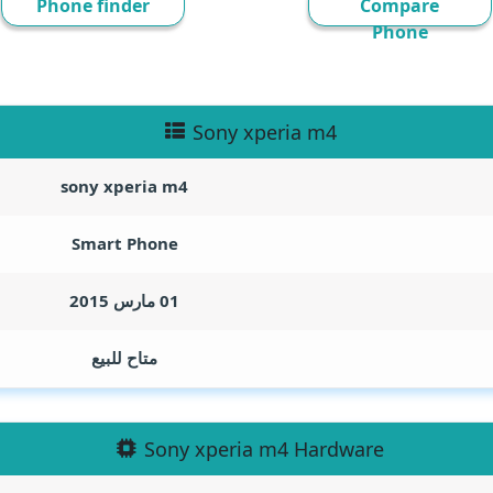
Phone finder
Compare
Phone
Sony xperia m4
sony xperia m4
Smart Phone
01 مارس 2015
متاح للبيع
Sony xperia m4 Hardware