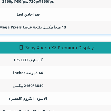
2160p@30fps, 720p@960fps
نعم احادي Led
13 ميجا بيكسل بفتحة عدسة f/2.0
Mega Pixels
Sony Xperia XZ Premium Display
كابستيف IPS LCD
5.46 بوصة
inches
3840*2160 بيكسل
الاسود - الكروم (الفضي)