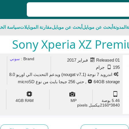
ة
المدونة
أبحث عن موبايل
أبحث عن موبايل
مقارنة الموبايلات
سياسة الخ
Brand :
سوني
Released 01 فبراير 2017
195 جرام
اندرويد 7 نوجة (nougat v7.1) ويدعم التحديث الي اوريو 8.0
64GB storage, حتي 256 جيجا بايت من نوع microSD
5.46 بوصة
MP
GB RAM
4
3840*2160بيكسل pixels