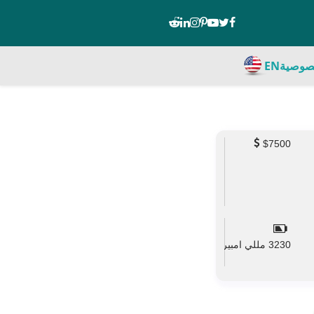
صوصية
EN
$7500
3230 مللي امبير
mAh