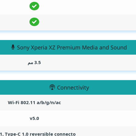
Sony Xperia XZ Premium Media and Sound
3.5 مم
Connectivity
Wi-Fi 802.11 a/b/g/n/ac
v5.0
1, Type-C 1.0 reversible connecto