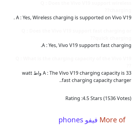
Q : Does the Vivo V19 support wireless
charging??
A : Yes, Wireless charging is supported on Vivo V19 .
Q : Does the Vivo V19 support fast charging or
quick charging??
A : Yes, Vivo V19 supports fast charging.
Q : What is the charging capacity of the Vivo V19
??
A : The Vivo V19 charging capacity is 33 واط watt
fast charging capacity charger..
Rating :
4.5
Stars (
1536
Votes)
More of
فيفو phones