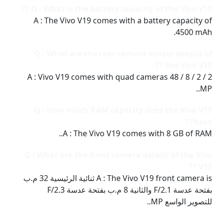
Q : What is the battery capacity of the Vivo V19 ??
A : The Vivo V19 comes with a battery capacity of
4500 mAh.
Q : What are the rear camera sensor details of
the Vivo V19 ??
A : Vivo V19 comes with quad cameras 48 / 8 / 2 / 2
MP..
Q : How much RAM capacity does the Vivo V19
have??
A : The Vivo V19 comes with 8 GB of RAM..
Q : What are the front camera details of the Vivo
V19 ??
A : The Vivo V19 front camera is ثنائية الرئيسية 32 م.ب
بفتحة عدسة F/2.1 والثانية 8 م.ب بفتحة عدسة F/2.3
للتصوير الواسع MP..