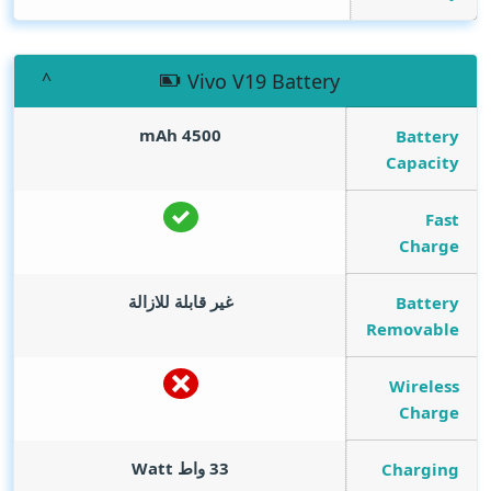
Vivo V19 Battery
mAh
4500
Battery
Capacity
Fast
Charge
غير قابلة للازالة
Battery
Removable
Wireless
Charge
33 واط
Watt
Charging