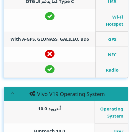
Type C كما يدعم الـ OTG
USB
Wi-Fi
Hotspot
with A-GPS, GLONASS, GALILEO, BDS
GPS
NFC
Radio
Vivo V19 Operating System
أندرويد 10.0
Operating
System
Funtouch 10.0
User