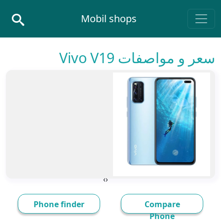
Skip to conten
Mobil shops
Main Navigatio
سعر و مواصفات Vivo V19
›
‹
Phone finder
Compare
Phone