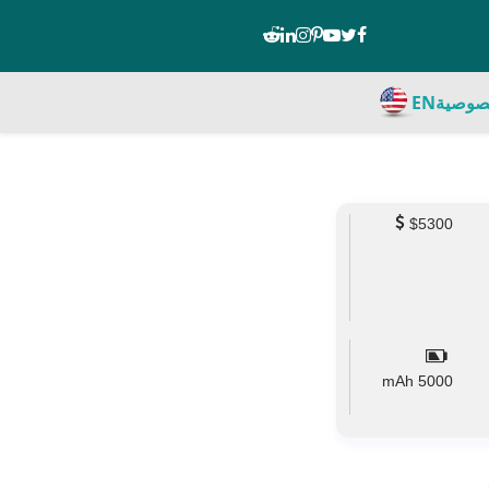
صوصية
EN
$5300
mAh
5000