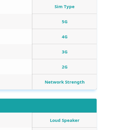
Sim Type
5G
4G
3G
2G
Network Strength
Loud Speaker