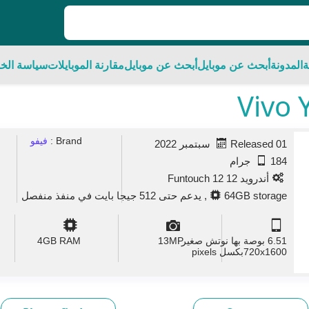
ة
المدونة
أبحث عن موبايل
أبحث عن موبايل
مقارنة الموبايلات
سياسة الخ
Brand :
فيفو
Released 01 سبتمبر 2022
184 جرام
أندرويد 12 Funtouch 12
64GB storage, يدعم حتى 512 جيجا بايت في منفذ منفصل
6.51 بوصة بها نوتش صغير
MP
13
GB RAM
4
720x1600بكسل pixels