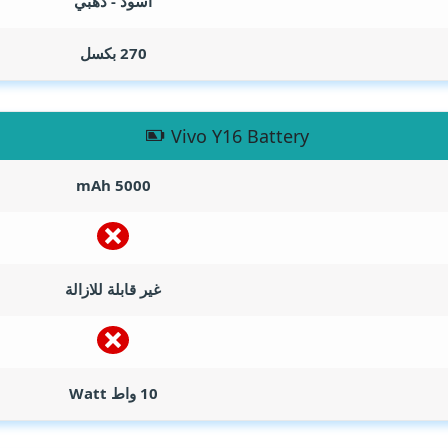
اسود - ذهبي
270 بكسل
Vivo Y16 Battery
mAh
5000
غير قابلة للازالة
10 واط
Watt