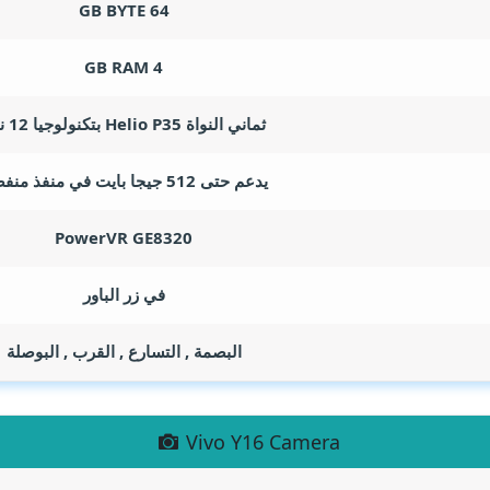
GB BYTE
64
GB RAM
4
ثماني النواة Helio P35 بتكنولوجيا 12 نانو
يدعم حتى 512 جيجا بايت في منفذ منفصل
PowerVR GE8320
في زر الباور
البصمة , التسارع , القرب , البوصلة
Vivo Y16 Camera