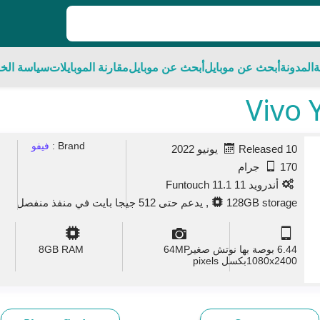
ة
المدونة
أبحث عن موبايل
أبحث عن موبايل
مقارنة الموبايلات
سياسة الخ
Brand :
فيفو
Released 10 يونيو 2022
170 جرام
أندرويد 11 Funtouch 11.1
128GB storage, يدعم حتى 512 جيجا بايت في منفذ منفصل
6.44 بوصة بها نوتش صغير
MP
64
GB RAM
8
1080x2400بكسل pixels