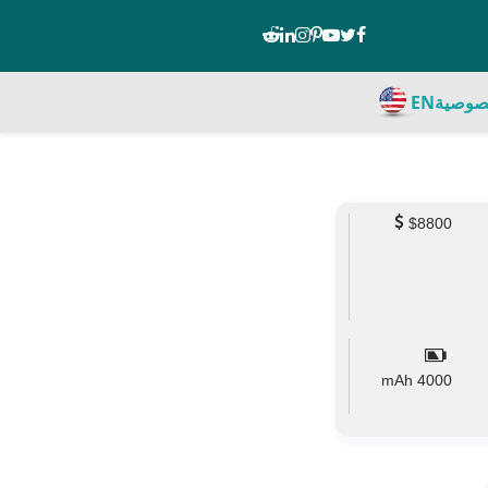
صوصية
EN
$8800
mAh
4000