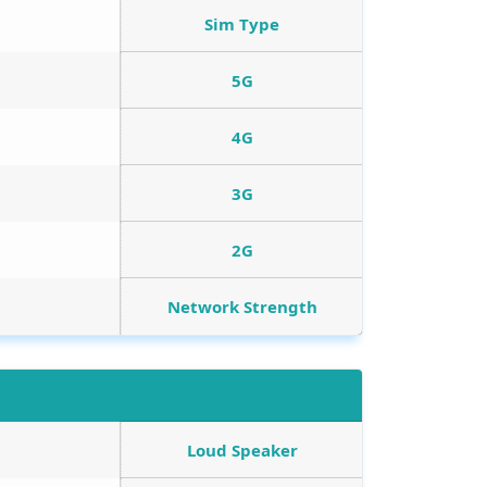
Sim Type
5G
4G
3G
2G
Network Strength
Loud Speaker