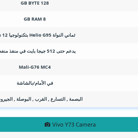
GB BYTE
128
GB RAM
8
ثماني النواة Helio G95 بتكنولوجيا 12 نانو
يدعم حتى 512 جيجا بايت في منفذ منفصل
Mali-G76 MC4
في الأمام/بالشاشة
البصمة , التسارع , القرب , البوصلة , الجي
Vivo Y73 Camera