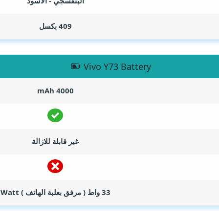
البنفسجي - الاسود
409 بكسل
Vivo Y73 Battery
mAh
4000
غير قابلة للازالة
33 واط ( مرفق بعلبة الهاتف )
Watt