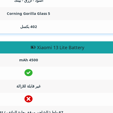
اسود - ازرق - بينك
Corning Gorilla Glass 5
402 بكسل
Xiaomi 13 Lite Battery
mAh
4500
غير قابلة للازالة
67 واط ( الشاحن مرفق بعلبة الهاتف )
tt