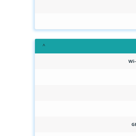
Wi-
G