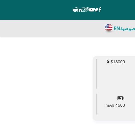
صوصية
EN
$18000
mAh
4500