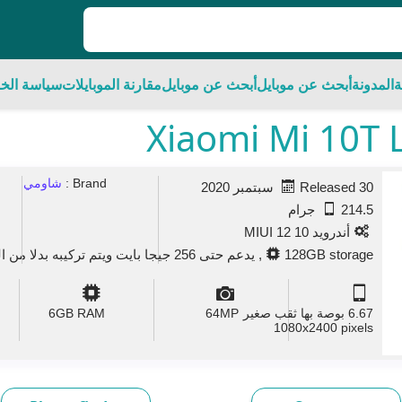
ة
المدونة
أبحث عن موبايل
أبحث عن موبايل
مقارنة الموبايلات
سياسة الخ
Brand :
شاومي
Released 30 سبتمبر 2020
214.5 جرام
أندرويد 10 MIUI 12
128GB storage, يدعم حتى 256 جيجا بايت ويتم تركيبه بدلا من الشريحة الثانية
6.67 بوصة بها ثقب صغير
MP
64
GB RAM
6
1080x2400 pixels