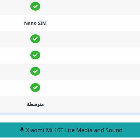
Nano SIM
متوسطة
Xiaomi Mi 10T Lite Media and Sound