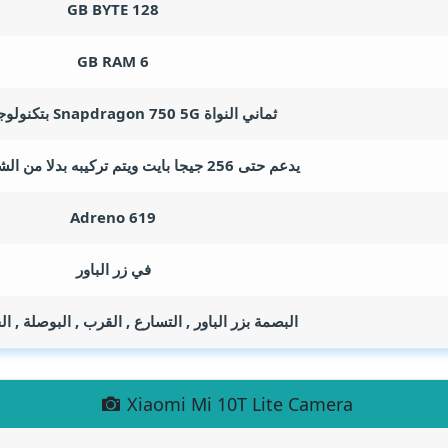
GB BYTE
128
GB RAM
6
ثماني النواة Snapdragon 750 5G بتكنولوجيا 8 نانو
يدعم حتى 256 جيجا بايت ويتم تركيبه بدلا من الشريحة الثانية
Adreno 619
في زر الباور
البصمة بزر الباور , التسارع , القرب , البوصلة ,
Xiaomi Mi 10T Lite Camera