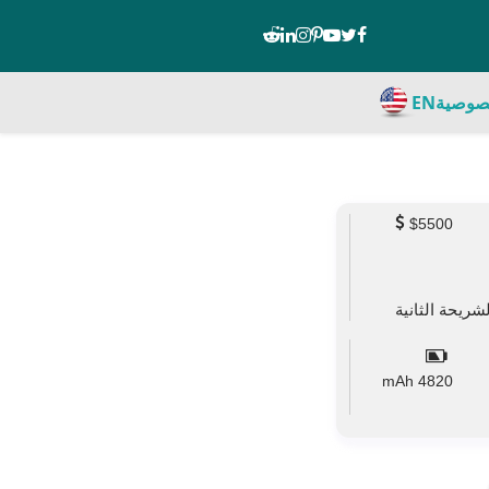
صوصية
EN
$5500
mAh
4820