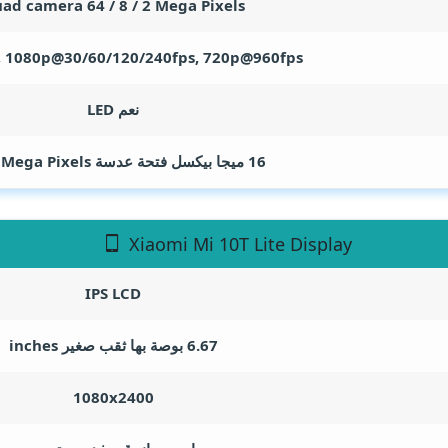
ad camera 64 / 8 / 2
Mega Pixels
 1080p@30/60/120/240fps, 720p@960fps
نعم LED
16 ميجا بيكسل فتحة عدسة F/2.5
Mega Pixels
Xiaomi Mi 10T Lite Display
IPS LCD
6.67 بوصة بها ثقب صغير
inches
1080x2400