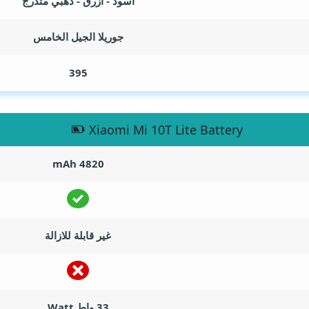
اسود - ازرق - ذهبي متدرج
جوريلا الجيل الخامس
395
Xiaomi Mi 10T Lite Battery
mAh
4820
غير قابلة للازالة
33 واط
Watt