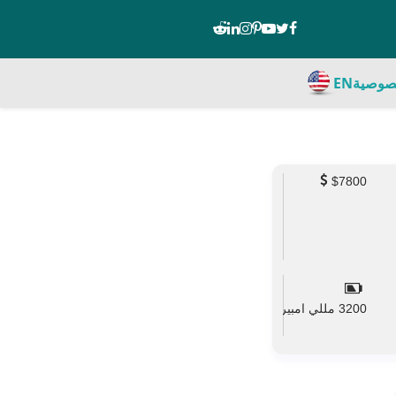
صوصية
EN
$7800
3200 مللي امبير
mAh