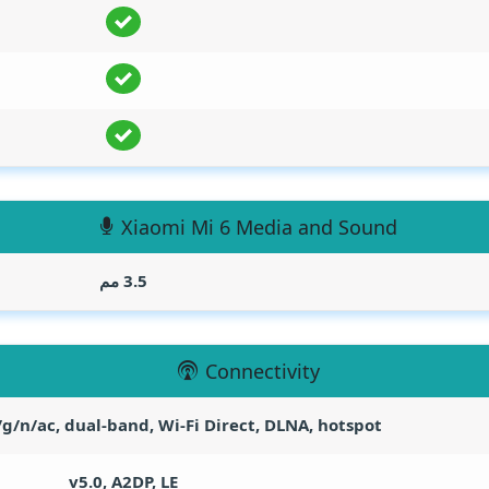
Xiaomi Mi 6 Media and Sound
3.5 مم
Connectivity
/g/n/ac, dual-band, Wi-Fi Direct, DLNA, hotspot
v5.0, A2DP, LE