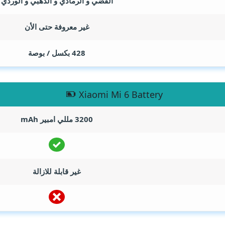
الفضي و الرمادي و الذهبي و الوردي
غير معروفة حتى الأن
428 بكسل / بوصة
Xiaomi Mi 6 Battery
3200 مللي امبير
mAh
غير قابلة للازالة