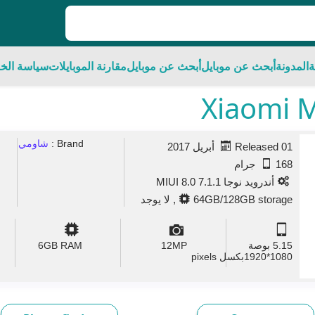
ة
المدونة
أبحث عن موبايل
أبحث عن موبايل
مقارنة الموبايلات
سياسة الخ
Brand :
شاومي
Released 01 أبريل 2017
168 جرام
أندرويد نوجا 7.1.1 MIUI 8.0
64GB/128GB storage, لا يوجد
5.15 بوصة
MP
12
GB RAM
6
1080*1920بكسل pixels